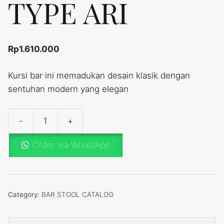
TYPE ARI
Rp
1.610.000
Kursi bar ini memadukan desain klasik dengan
sentuhan modern yang elegan
-
+
BAR
STOOL
Order via WhatsApp
TYPE
ARI
quantity
Category:
BAR STOOL CATALOG