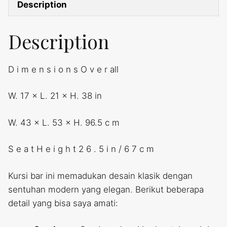
Description
Description
D i m e n s i o n s O v e r all
W. 17 × L. 21 × H. 38 in
W. 43 × L. 53 × H. 96.5 c m
S e a t H e i g h t 2 6 . 5 i n / 6 7 c m
Kursi bar ini memadukan desain klasik dengan
sentuhan modern yang elegan. Berikut beberapa
detail yang bisa saya amati: