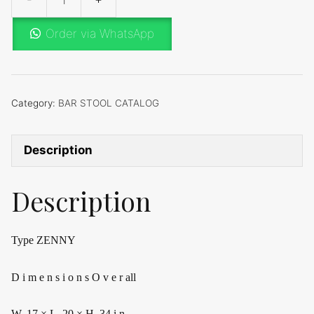
BAR
STOOL
Order via WhatsApp
Type
ZENNY
quantity
Category:
BAR STOOL CATALOG
Description
Description
Type ZENNY
D i m e n s i o n s O v e r all
W. 17 × L. 20 × H. 34 i n