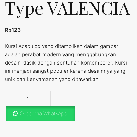
Type VALENCIA
Rp
123
Kursi Acapulco yang ditampilkan dalam gambar
adalah perabot modern yang menggabungkan
desain klasik dengan sentuhan kontemporer. Kursi
ini menjadi sangat populer karena desainnya yang
unik dan kenyamanan yang ditawarkan.
-
+
DINING
&
Order via WhatsApp
CAFE
Type
VALENCIA