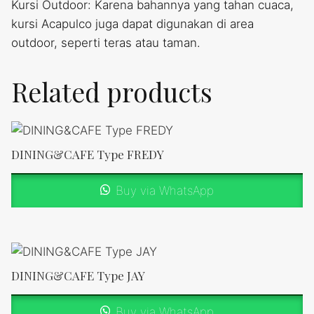
Kursi Outdoor: Karena bahannya yang tahan cuaca,
kursi Acapulco juga dapat digunakan di area
outdoor, seperti teras atau taman.
Related products
DINING&CAFE Type FREDY
Buy via WhatsApp
DINING&CAFE Type JAY
Buy via WhatsApp