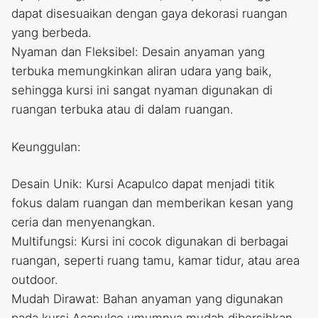
dapat disesuaikan dengan gaya dekorasi ruangan
yang berbeda.
Nyaman dan Fleksibel: Desain anyaman yang
terbuka memungkinkan aliran udara yang baik,
sehingga kursi ini sangat nyaman digunakan di
ruangan terbuka atau di dalam ruangan.
Keunggulan:
Desain Unik: Kursi Acapulco dapat menjadi titik
fokus dalam ruangan dan memberikan kesan yang
ceria dan menyenangkan.
Multifungsi: Kursi ini cocok digunakan di berbagai
ruangan, seperti ruang tamu, kamar tidur, atau area
outdoor.
Mudah Dirawat: Bahan anyaman yang digunakan