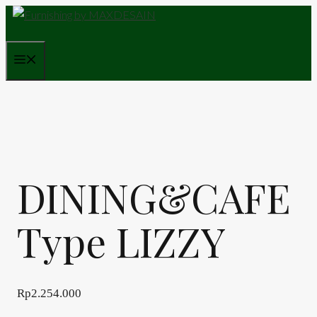
Skip
to
content
Menu
DINING&CAFE
Type LIZZY
Rp
2.254.000