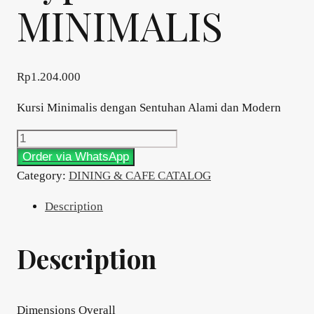
MINIMALIS
Rp
1.204.000
Kursi Minimalis dengan Sentuhan Alami dan Modern
DINING&CAFE
Type
Order via WhatsApp
MINIMALIS
Category:
DINING & CAFE CATALOG
quantity
Description
Description
Dimensions Overall