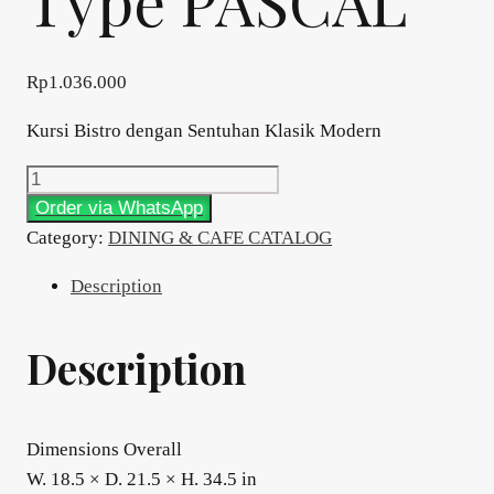
Type PASCAL
Rp
1.036.000
Kursi Bistro dengan Sentuhan Klasik Modern
DINING&CAFE
Type
Order via WhatsApp
PASCAL
Category:
DINING & CAFE CATALOG
quantity
Description
Description
Dimensions Overall
W. 18.5 × D. 21.5 × H. 34.5 in