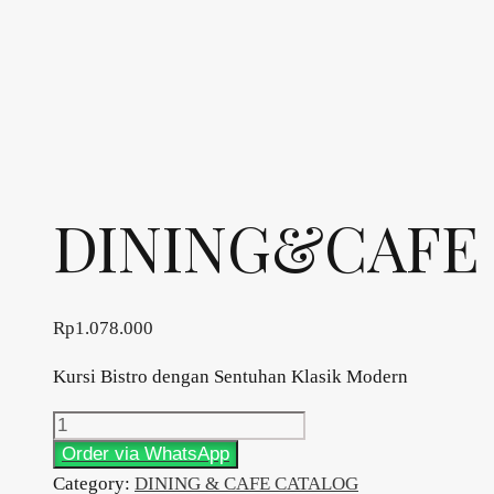
DINING&CAFE 
Rp
1.078.000
Kursi Bistro dengan Sentuhan Klasik Modern
DINING&CAFE
Type
Order via WhatsApp
QUEEN
Category:
DINING & CAFE CATALOG