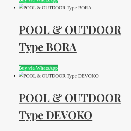
POOL & OUTDOOR
Type BORA
Buy via WhatsApp
POOL & OUTDOOR
Type DEVOKO