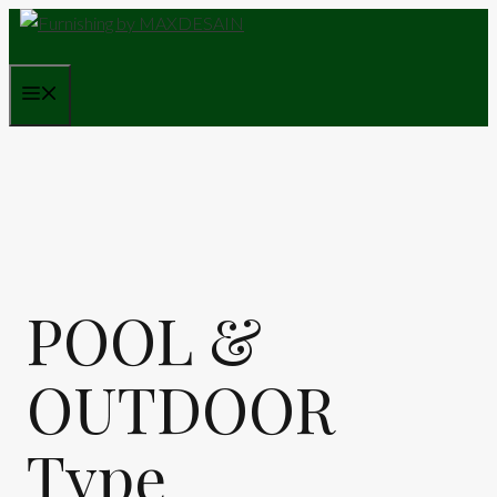
Skip
to
content
Menu
POOL &
OUTDOOR
Type