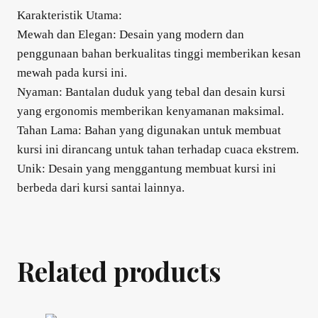
Karakteristik Utama:
Mewah dan Elegan: Desain yang modern dan
penggunaan bahan berkualitas tinggi memberikan kesan
mewah pada kursi ini.
Nyaman: Bantalan duduk yang tebal dan desain kursi
yang ergonomis memberikan kenyamanan maksimal.
Tahan Lama: Bahan yang digunakan untuk membuat
kursi ini dirancang untuk tahan terhadap cuaca ekstrem.
Unik: Desain yang menggantung membuat kursi ini
berbeda dari kursi santai lainnya.
Related products