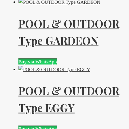
POOL & OUTDOOR
Type GARDEON
Buy via WhatsApp
POOL & OUTDOOR
Type EGGY
Buy via WhatsApp