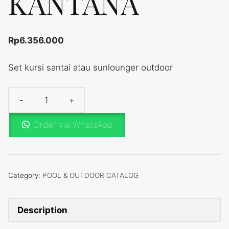
KANTANA
Rp
6.356.000
Set kursi santai atau sunlounger outdoor
-
+
POOL
&
Order via WhatsApp
OUTDOOR
Type
KANTANA
quantity
Category:
POOL & OUTDOOR CATALOG
Description