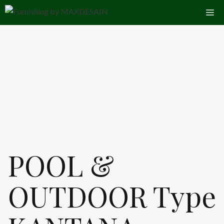
Skip
Me
to
content
POOL &
OUTDOOR Type