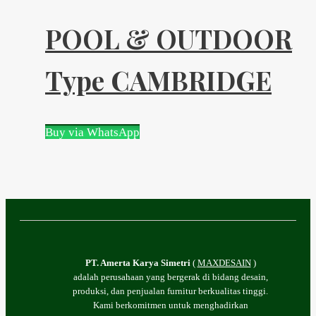
POOL & OUTDOOR
Type CAMBRIDGE
Buy via WhatsApp
PT. Amerta Karya Simetri
(
MAXDESAIN
)
adalah perusahaan yang bergerak di bidang desain,
produksi, dan penjualan furnitur berkualitas tinggi.
Kami berkomitmen untuk menghadirkan