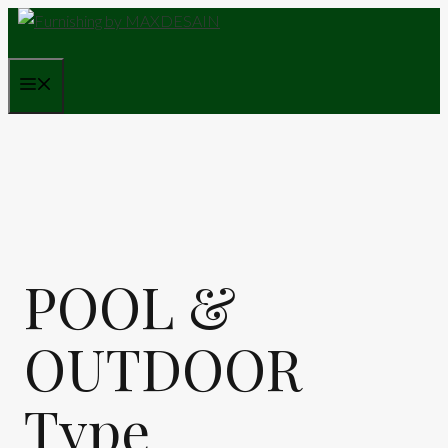
Skip
to
content
Menu
POOL &
OUTDOOR
Type