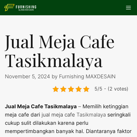
Skip
Me
to
content
Jual Meja Cafe
Tasikmalaya
November 5, 2024
by
Furnishing MAXDESAIN
5/5 - (2 votes)
Jual Meja Cafe Tasikmalaya
–
Memilih ketinggian
meja cafe dari
jual meja cafe
Tasikmalaya
seringkali
cukup sulit dilakukan karena perlu
mempertimbangkan banyak hal. Diantaranya faktor