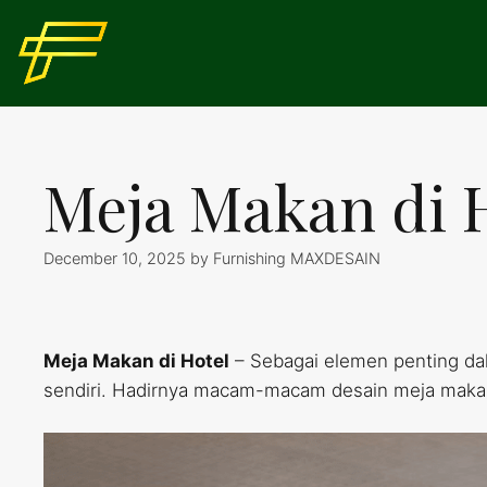
Skip
to
content
Meja Makan di 
December 10, 2025
by
Furnishing MAXDESAIN
Meja Makan di Hotel
– Sebagai elemen penting da
sendiri. Hadirnya macam-macam desain meja makan