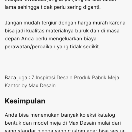
lama sehingga tidak perlu sering diganti.
Jangan mudah tergiur dengan harga murah karena
bisa jadi kualitas materialnya buruk dan di masa
depan Anda perlu mengeluarkan biaya
perawatan/perbaikan yang tidak sedikit.
Baca juga :
7 Inspirasi Desain Produk Pabrik Meja
Kantor by Max Desain
Kesimpulan
Anda bisa menemukan banyak koleksi katalog
bentuk dan model meja di Max Desain mulai dari
yang standar hingga yang custom agar bisa sesuai