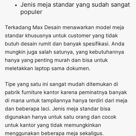
Jenis meja standar yang sudah sangat
populer
Terkadang Max Desain menawarkan model meja
standar khususnya untuk customer yang tidak
butuh desain rumit dan banyak spesifikasi. Anda
mungkin juga salah satunya, yang kebutuhannya
hanya yang penting murah dan bisa untuk
meletakkan laptop sama dokumen.
Tipe yang satu ini sangat mudah ditemukan di
pabrik furniture kantor
karena peminatnya banyak
di mana untuk tampilannya hanya terdiri dari meja
dan beberapa laci. Jenis meja standar bisa
digunakan hanya untuk satu orang dan cocok
untuk kantor yang tidak memungkinkan
menggunakan beberapa meja sekaligus.