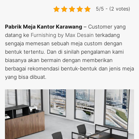
5/5 - (2 votes)
Pabrik Meja Kantor Karawang
–
Customer yang
datang ke
Furnishing by Max Desain
terkadang
sengaja memesan sebuah meja custom dengan
bentuk tertentu. Dan di sinilah pengalaman kami
biasanya akan bermain dengan memberikan
berbagai rekomendasi bentuk-bentuk dan jenis meja
yang bisa dibuat.