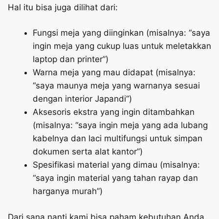
Hal itu bisa juga dilihat dari:
Fungsi meja yang diinginkan (misalnya: “saya
ingin meja yang cukup luas untuk meletakkan
laptop dan printer”)
Warna meja yang mau didapat (misalnya:
“saya maunya meja yang warnanya sesuai
dengan interior Japandi”)
Aksesoris ekstra yang ingin ditambahkan
(misalnya: “saya ingin meja yang ada lubang
kabelnya dan laci multifungsi untuk simpan
dokumen serta alat kantor”)
Spesifikasi material yang dimau (misalnya:
“saya ingin material yang tahan rayap dan
harganya murah”)
Dari sana nanti kami bisa paham kebutuhan Anda