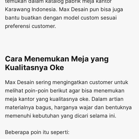
temukan dalam katalog
pabrik meja kantor
Karawang Indonesia
. Max Desain pun bisa juga
bantu buatkan dengan model custom sesuai
preferensi customer.
Cara Menemukan Meja yang
Kualitasnya Oke
Max Desain sering mengingatkan customer untuk
melihat poin-poin berikut agar bisa menemukan
meja kantor yang kualitasnya oke. Dalam artian
materialnya bagus, harganya wajar dan bentuknya
memenuhi kebutuhan yang dicari selama ini.
Beberapa poin itu seperti: