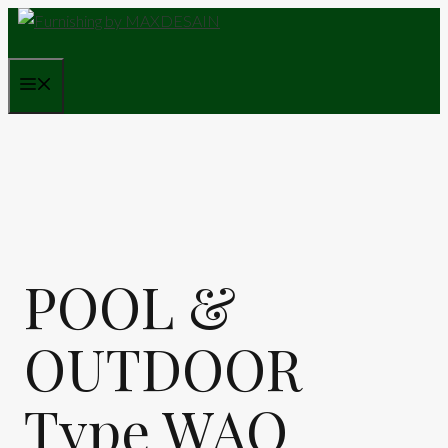
Skip
to
content
Menu
POOL &
OUTDOOR
Type WAO