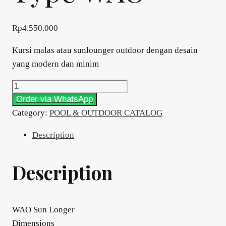
Rp
4.550.000
Kursi malas atau sunlounger outdoor dengan desain
yang modern dan minim
POOL
&
Order via WhatsApp
OUTDOOR
Category:
POOL & OUTDOOR CATALOG
Type
Description
WAO
quantity
Description
WAO Sun Longer
Dimensions