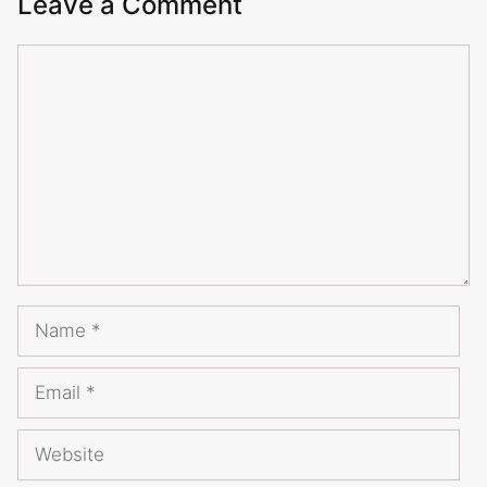
Leave a Comment
Comment
Name
Email
Website