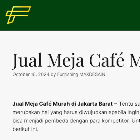
Skip
to
content
Jual Meja Café 
October 16, 2024
by
Furnishing MAXDESAIN
Jual Meja Café Murah di Jakarta Barat
– Tentu s
merupakan hal yang harus diwujudkan apabila ingin
bisa menjadi pembeda dengan para kompetitor. Unt
berikut ini.