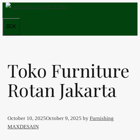
Skip
to
content
Menu
Toko Furniture
Rotan Jakarta
October 10, 2025
October 9, 2025
by
Furnishing
MAXDESAIN