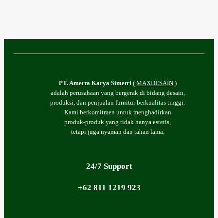
PT. Amerta Karya Simetri
(
MAXDESAIN
)
adalah perusahaan yang bergerak di bidang desain,
produksi, dan penjualan furnitur berkualitas tinggi.
Kami berkomitmen untuk menghadirkan
produk-produk yang tidak hanya estetis,
tetapi juga nyaman dan tahan lama.
24/7 Support
+62 811 1219 923