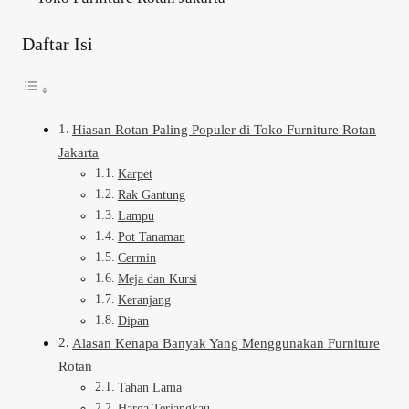
Daftar Isi
Hiasan Rotan Paling Populer di Toko Furniture Rotan
Jakarta
Karpet
Rak Gantung
Lampu
Pot Tanaman
Cermin
Meja dan Kursi
Keranjang
Dipan
Alasan Kenapa Banyak Yang Menggunakan Furniture
Rotan
Tahan Lama
Harga Terjangkau