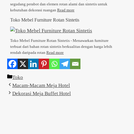
segudang perabot dan elemen rotan alami dan sintetis untuk
kebutuhan dekorasi ruangan
Read more
Toko Mebel Furniture Rotan Sintetis
Toko Mebel Furniture Rotan Sintetis - Menawarkan furniture
terbuat dari bahan rotan sintetis berkualitas dengan harga lebih
rendah daripada rotan
Read more
Categories
Toko
Macam-Macam Meja Hotel
Dekorasi Meja Buffet Hotel