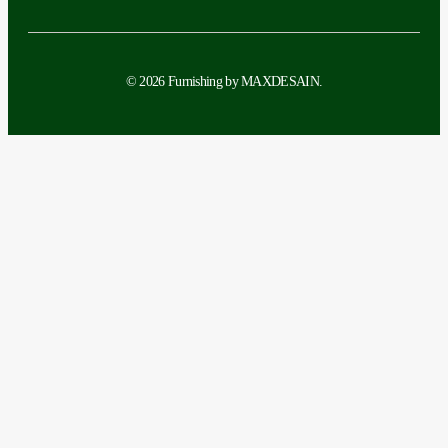
© 2026 Furnishing by MAXDESAIN.