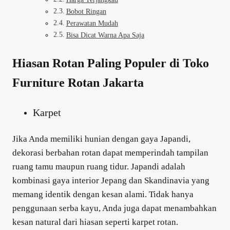
Bobot Ringan
Perawatan Mudah
Bisa Dicat Warna Apa Saja
Hiasan Rotan Paling Populer di Toko
Furniture Rotan Jakarta
Karpet
Jika Anda memiliki hunian dengan gaya Japandi,
dekorasi berbahan rotan dapat memperindah tampilan
ruang tamu maupun ruang tidur. Japandi adalah
kombinasi gaya interior Jepang dan Skandinavia yang
memang identik dengan kesan alami. Tidak hanya
penggunaan serba kayu, Anda juga dapat menambahkan
kesan natural dari hiasan seperti karpet rotan.