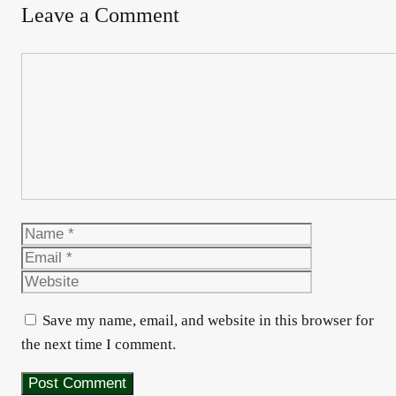
Leave a Comment
Comment
Name
Email
Website
Save my name, email, and website in this browser for
the next time I comment.